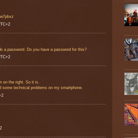
r7w7pbxz
 UTC+2
eeds a password. Do you have a password for this?
 UTC+2
n on the right. So it is.
had some technical problems on my smartphone.
+2
2