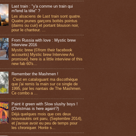
Last train : "y'a comme un train qui
m'fend la tête" ?
Les alsaciens de Last train sont quatre.
Quatre jeunes garçons bottés pointus
(daims ou cuir) et portant blouson noir,
pour le chanteur. ...
From Russia with love : Mystic brew
Interview 2016
Mystic brew (©from their facebook
accounts) Mystic brew Interview As
promised, here is a little interview of this
new fab 60's...
Remember the Mashmen !
C'est en cataloguant ma discothèque
que j'ai remis la main sur ce single de
1995, par les nantais de The Mashmen.
Ce combo a ...
Paint it green with Slow slushy boys !
(Christmas is here again!?)
Déjà quelques mois que ces deux
nouveautés ont paru, (Septembre 2014),
et j'avoue avoir eu peu de temps pour
les chroniquer. Honte s...