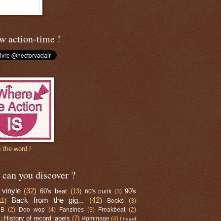
w action-time !
 the word !
can you discover ?
 vinyle
(32)
60's beat
(13)
90's
60's punk
(3)
Back from the gig...
(42)
11)
Books
(3)
RB
(2)
Doo wop
(4)
Fanzines
(3)
Freakbeat
(2)
History of record labels
(7)
Hommage
(4)
1)
I heard