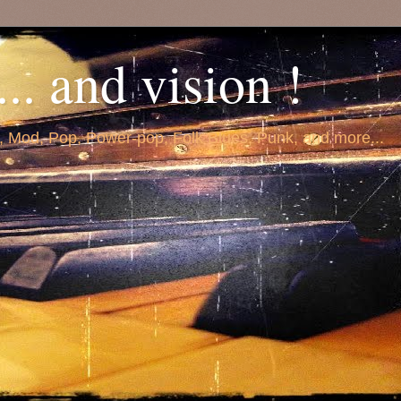
.. and vision !
, Mod, Pop, Power-pop, Folk Blues, Punk, and more...