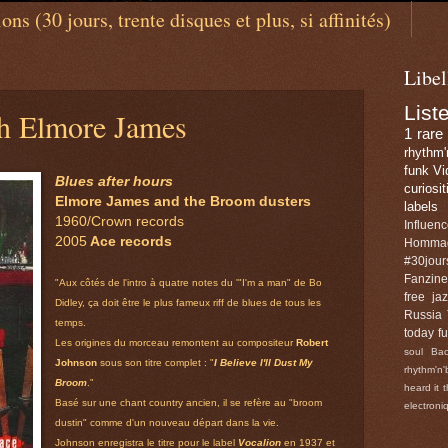
ns (30 jours, trente disques et plus, si affinités)
Libel
List
th Elmore James
1 rare
rhythm'
funk
Vi
Blues after hours
curiosit
Elmore James and the Broom dusters
labels
1960/Crown records
Influen
2005
Ace records
Homma
#30jour
Fanzine
"Aux côtés de l'intro à quatre notes du '"I'm a man" de Bo
free ja
Didley, ça doit être le plus fameux riff de blues de tous les
Russia
temps.
today
f
Les origines du morceau remontent au compositeur
Robert
soul
Bac
Johnson
sous son titre complet : "
I Believe I'll Dust My
rhythm'n'
Broom
."
heard it t
Basé sur une chant country ancien, il se refère au "broom
electroni
dustin" comme d'un nouveau départ dans la vie.
Johnson enregistra le titre pour le label
Vocalion
en 1937 et