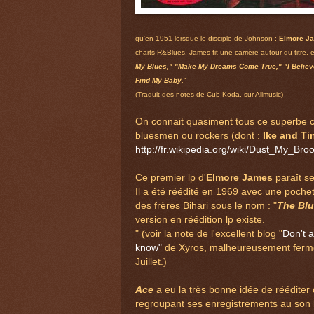
qu'en 1951 lorsque le disciple de Johnson :
Elmore J
charts R&Blues. James fit une carrière autour du titre, 
My Blues," "Make My Dreams Come True," "I Believe
Find My Baby.
"
(Traduit des notes de Cub Koda, sur Allmusic)
On connait quasiment tous ce superbe c
bluesmen ou rockers (dont :
Ike and Ti
http://fr.wikipedia.org/wiki/Dust_My_Br
Ce premier lp d'
Elmore James
paraît se
Il a été réédité en 1969 avec une pochett
des frères Bihari sous le nom : "
The Blu
version en réédition lp existe.
" (voir la note de l'excellent blog "
Don't a
know"
de Xyros, malheureusement ferm
Juillet.)
Ace
a eu la très bonne idée de rééditer 
regroupant ses enregistrements au son 