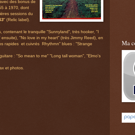
avec des bonus de
55 à 1970, dont
nières sessions du
63
" (Relic label).
 contenant le tranquille "Sunnyland", très hooker, "I
o" ensuite), "No love in my heart" (très Jimmy Reed), en
Ma co
os rapides et cuivrés Rhythmn" blues : "Strange
e guitare : "So mean to me" "Long tall woman", "Elmo's
ax et photos.