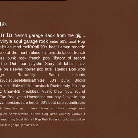
lés
en to
french garage
Back from the gig...
 vinyle
soul
garage rock
indie
60's beat
Pop
n'blues
mod
rock'n'roll
90's beat
Larsen recordz
deo of the month
blues
Histoire de labels
french
ies
punk rock
french pop
History of record
The Out four
psyche
Story of labels
jazz
ce on sleeves
power pop
80's legends
Doo wop
ge
Rockabilly
Sarah records
s30disquesetplussiaffinités
60's punk
Books
s
Incredible music
Localrock
Rocksteady
folk pop
zz
CharlyRB
Freakbeat
Mystic brew
Now sound
The Bogeymen
Uncredited you say ?
classic pop
uzz monsters
rare french 60's beat
rare soundtracks
k from the gig...
blues
Listen to
Livres
garage rock
blues
Administration of the blog
Beat
Country
Groove
I
hrought my local library !
Rap
Rnb
Spain
chroniques de livre
que
folk
gospel
jamaic
r
surf