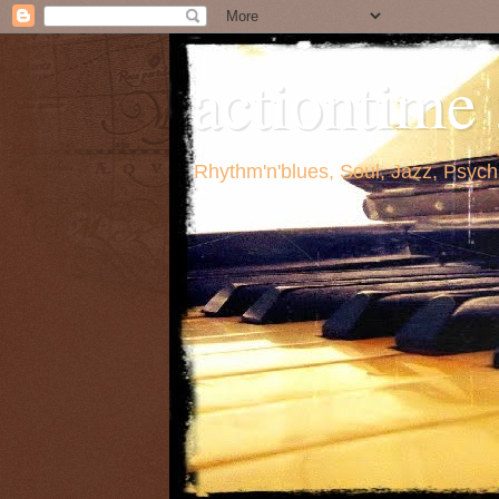
actiontime .
Rhythm'n'blues, Soul, Jazz, Psych