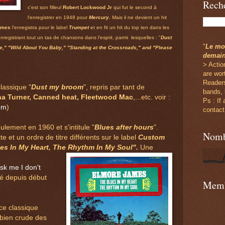
Reche
c'est son filleul
Robert Lockwood Jr
qui fut le second à
l'enregistrer en 1948 pour
Mercury.
Mais il ne devient un hit
ames
l'enregistra pour le label
Trumpet
et en fit un hit du top ten dans les
enregistrant tout un tas de chansons dans l'esprit, parmi lesquelles : "
Dust
"
Le mod
," "Wild About You Baby," "Standing at the Crossroads," and "Please
demai
> Actio
are wor
Readers
lassique "
Dust my broom
", repris par tant de
bands, 
na Turner, Canned heat, Fleetwood Mac
,...etc. voir :
Ps : If
oom
)
contact
ulement en 1960 et s'intitule "
Blues after hours
".
Nombr
e et un ordre de titre différents sur le label
Custom
es In My Heart, The Rhythm In My Soul".
Une
sk me I don't
é depuis début
Memb
ce classique
bien crude des