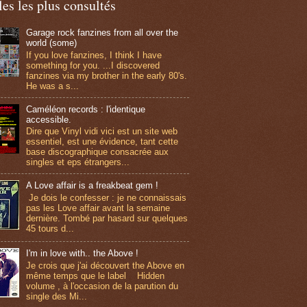
les les plus consultés
Garage rock fanzines from all over the
world (some)
If you love fanzines, I think I have
something for you. ...I discovered
fanzines via my brother in the early 80's.
He was a s...
Caméléon records : l'identique
accessible.
Dire que Vinyl vidi vici est un site web
essentiel, est une évidence, tant cette
base discographique consacrée aux
singles et eps étrangers...
A Love affair is a freakbeat gem !
Je dois le confesser : je ne connaissais
pas les Love affair avant la semaine
dernière. Tombé par hasard sur quelques
45 tours d...
I'm in love with.. the Above !
Je crois que j'ai découvert the Above en
même temps que le label Hidden
volume , à l'occasion de la parution du
single des Mi...