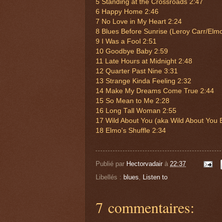
5 Standing at the Crossroads 2:47
6 Happy Home 2:46
7 No Love in My Heart 2:24
8 Blues Before Sunrise (Leroy Carr/Elm
9 I Was a Fool 2:51
10 Goodbye Baby 2:59
11 Late Hours at Midnight 2:48
12 Quarter Past Nine 3:31
13 Strange Kinda Feeling 2:32
14 Make My Dreams Come True 2:44
15 So Mean to Me 2:28
16 Long Tall Woman 2:55
17 Wild About You (aka Wild About You 
18 Elmo's Shuffle 2:34
Publié par
Hectorvadair
à
22:37
Libellés :
blues
,
Listen to
7 commentaires: