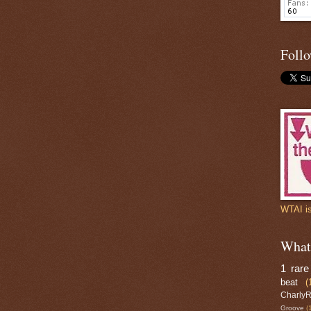
Follo
WTAI is
What 
1 rare
beat
(
Charly
Groove
(