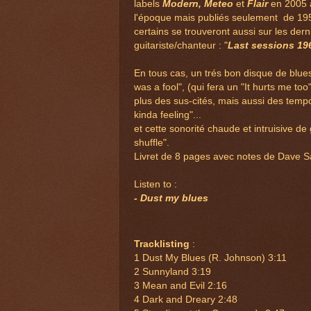
labels
Modern, Meteo
et
Flair
en 2005 
l'époque mais publiés seulement de 19
certains se trouveront aussi sur les der
guitariste/chanteur : "
Last sessions 19
En tous cas, un trés bon disque de blues,
was a fool", (qui fera un "It hurts me to
plus des sus-cités, mais aussi des temp
kinda feeling"...
et cette sonorité chaude et intruisive d
shuffle".
Livret de 8 pages avec notes de Dave S
Listen to :
- Dust my blues
Tracklisting
:
1 Dust My Blues (R. Johnson) 3:11
2 Sunnyland 3:19
3 Mean and Evil 2:16
4 Dark and Dreary 2:48